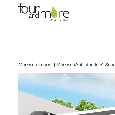
Skip
to
content
Markisen Lebus ☀️MarkisenAnbieter.de ✔ Son