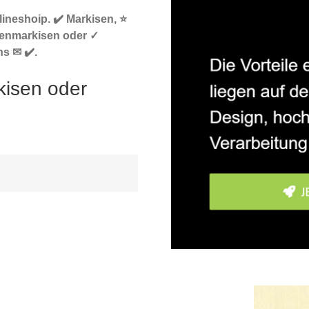
ineshoip. ✔️ Markisen, ⭐
tenmarkisen oder ✓
s ✉ ✔️.
kisen oder