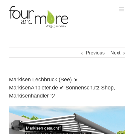
Skip
to
content
Previous
Next
Markisen Lechbruck (See) ☀️
MarkisenAnbieter.de ✔ Sonnenschutz Shop,
Markisenhändler ツ