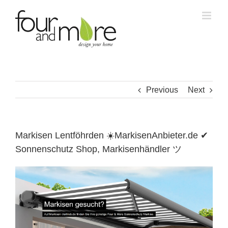
Skip
to
content
Previous
Next
Markisen Lentföhrden ☀️MarkisenAnbieter.de ✔
Sonnenschutz Shop, Markisenhändler ツ