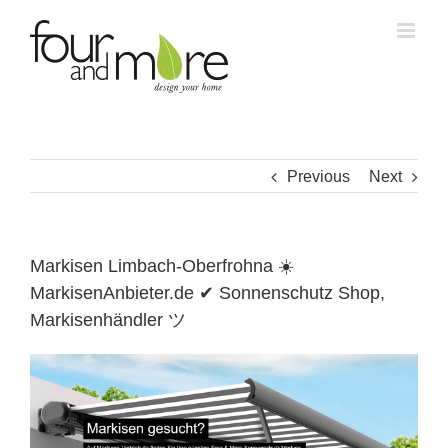
Skip
to
content
Previous
Next
Markisen Limbach-Oberfrohna ☀️
MarkisenAnbieter.de ✔ Sonnenschutz Shop,
Markisenhändler ツ