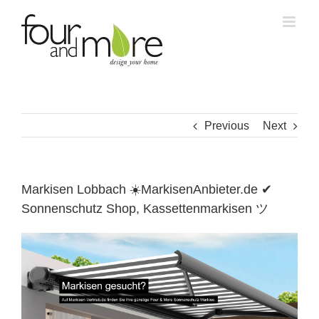
Skip
to
content
Previous
Next
Markisen Lobbach ☀️MarkisenAnbieter.de ✔
Sonnenschutz Shop, Kassettenmarkisen ツ