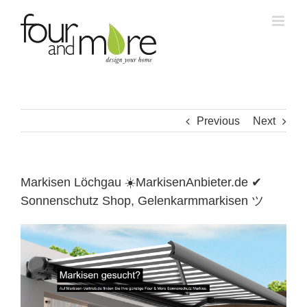
Skip
to
content
Previous
Next
Markisen Löchgau ☀️MarkisenAnbieter.de ✔
Sonnenschutz Shop, Gelenkarmmarkisen ツ