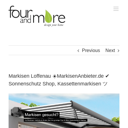
Skip
to
content
Previous
Next
Markisen Loffenau ☀️MarkisenAnbieter.de ✔
Sonnenschutz Shop, Kassettenmarkisen ツ