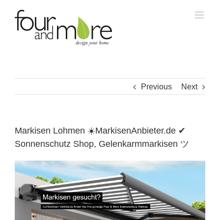
Skip
to
content
Previous
Next
Markisen Lohmen ☀️MarkisenAnbieter.de ✔
Sonnenschutz Shop, Gelenkarmmarkisen ツ