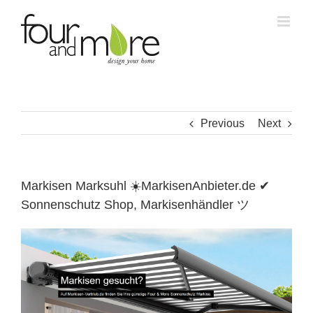
Skip
to
content
Previous
Next
Markisen Marksuhl ☀️MarkisenAnbieter.de ✔
Sonnenschutz Shop, Markisenhändler ツ