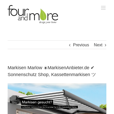
Skip
to
content
Previous
Next
Markisen Marlow ☀️MarkisenAnbieter.de ✔
Sonnenschutz Shop, Kassettenmarkisen ツ