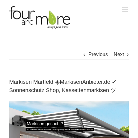
Skip
to
content
Previous
Next
Markisen Martfeld ☀️MarkisenAnbieter.de ✔
Sonnenschutz Shop, Kassettenmarkisen ツ