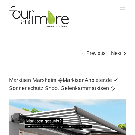
Skip
to
content
Previous
Next
Markisen Marxheim ☀️MarkisenAnbieter.de ✔
Sonnenschutz Shop, Gelenkarmmarkisen ツ