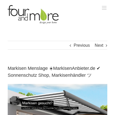
Skip
to
content
Previous
Next
Markisen Menslage ☀️MarkisenAnbieter.de ✔
Sonnenschutz Shop, Markisenhändler ツ