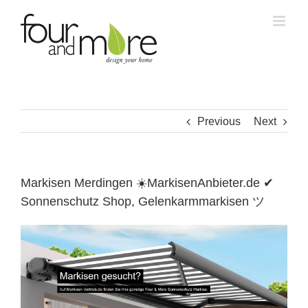
Skip
to
content
Previous
Next
Markisen Merdingen ☀️MarkisenAnbieter.de ✔
Sonnenschutz Shop, Gelenkarmmarkisen ツ