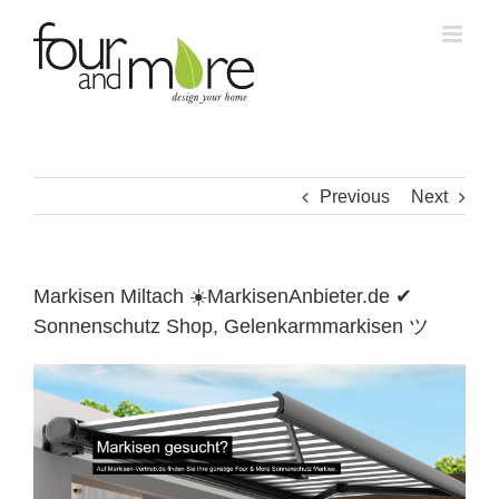
Skip
to
content
Previous
Next
Markisen Miltach ☀️MarkisenAnbieter.de ✔
Sonnenschutz Shop, Gelenkarmmarkisen ツ