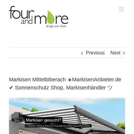
Skip
to
content
Previous
Next
Markisen Mittelbiberach ☀️MarkisenAnbieter.de
✔ Sonnenschutz Shop, Markisenhändler ツ