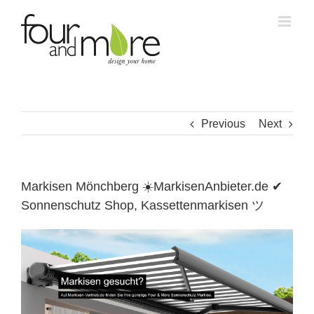
Skip
to
content
Previous
Next
Markisen Mönchberg ☀️MarkisenAnbieter.de ✔
Sonnenschutz Shop, Kassettenmarkisen ツ