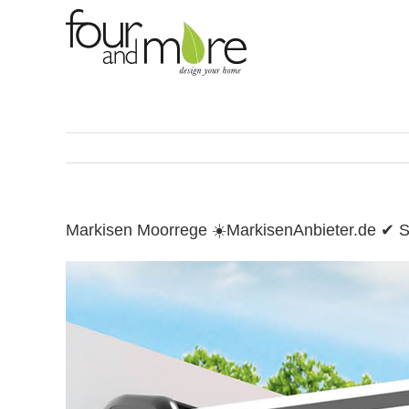
Skip
to
content
Markisen Moorrege ☀️MarkisenAnbieter.de ✔ 