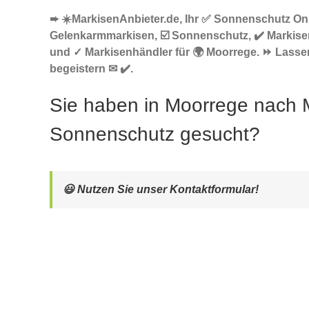
➨ ☀️MarkisenAnbieter.de, Ihr ✅ Sonnenschutz Onl
Gelenkarmmarkisen, ☑️ Sonnenschutz, ✔️ Markise
und ✓ Markisenhändler für 🌍 Moorrege. ⏩ Lasse
begeistern ✉ ✔️.
Sie haben in Moorrege nach 
Sonnenschutz gesucht?
😃 Nutzen Sie unser Kontaktformular!