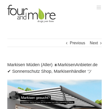
Skip
to
content
Previous
Next
Markisen Müden (Aller) ☀️MarkisenAnbieter.de
✔ Sonnenschutz Shop, Markisenhändler ツ