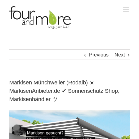
Skip
to
content
Previous
Next
Markisen Münchweiler (Rodalb) ☀️
MarkisenAnbieter.de ✔ Sonnenschutz Shop,
Markisenhändler ツ