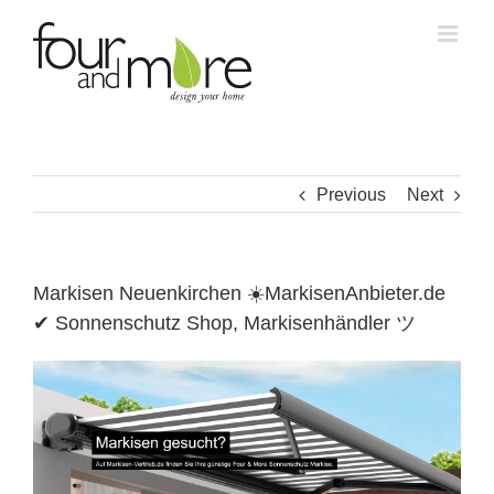
Skip
to
content
Previous
Next
Markisen Neuenkirchen ☀️MarkisenAnbieter.de
✔ Sonnenschutz Shop, Markisenhändler ツ