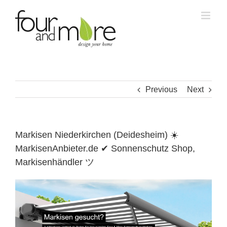
Skip
to
content
Previous
Next
Markisen Niederkirchen (Deidesheim) ☀️
MarkisenAnbieter.de ✔ Sonnenschutz Shop,
Markisenhändler ツ