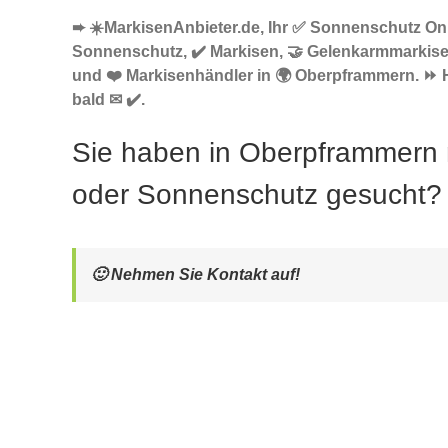
➨ ☀️MarkisenAnbieter.de, Ihr ✅ Sonnenschutz Onl
Sonnenschutz, ✔️ Markisen, 🤝 Gelenkarmmarkise
und ❤️ Markisenhändler in 🌍 Oberpframmern. ⏩ H
bald ✉ ✔️.
Sie haben in Oberpframmern
oder Sonnenschutz gesucht?
🙂 Nehmen Sie Kontakt auf!