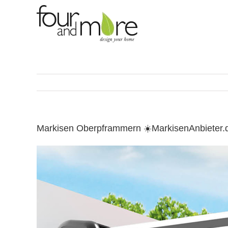
Skip
to
content
Markisen Oberpframmern ☀️MarkisenAnbieter