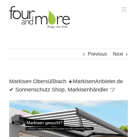
Skip
to
content
Previous
Next
Markisen Obersüßbach ☀️MarkisenAnbieter.de
✔ Sonnenschutz Shop, Markisenhändler ツ