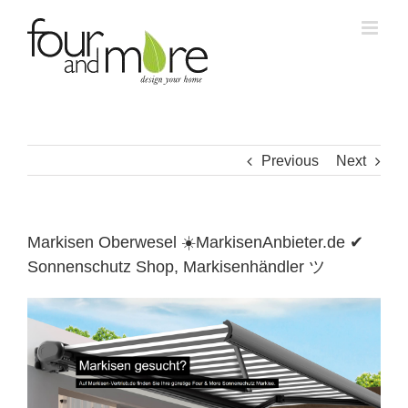
Skip
to
content
Previous
Next
Markisen Oberwesel ☀️MarkisenAnbieter.de ✔
Sonnenschutz Shop, Markisenhändler ツ