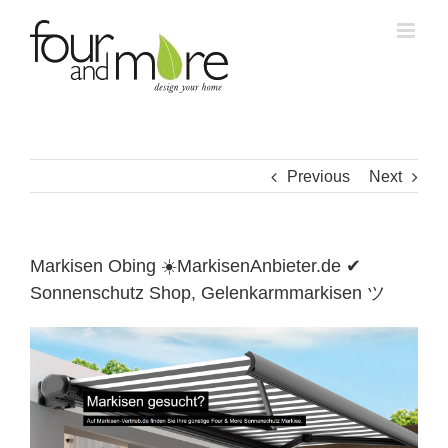
Skip
to
content
Previous
Next
Markisen Obing ☀️MarkisenAnbieter.de ✔
Sonnenschutz Shop, Gelenkarmmarkisen ツ