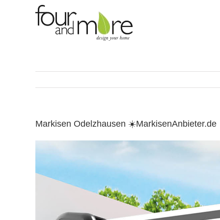
Skip
to
content
Markisen Odelzhausen ☀️MarkisenAnbieter.de