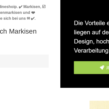
neshoip. ✔️ Markisen, ☑️
tenmarkisen und ❤️
 sich bei uns ✉ ✔️.
ch Markisen