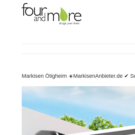
Skip
to
content
Markisen Ötigheim ☀️MarkisenAnbieter.de ✔ 