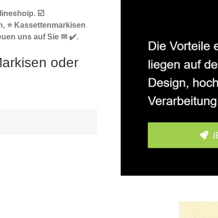
ineshoip. ☑️
n, ⭐ Kassettenmarkisen
euen uns auf Sie ✉ ✔️.
arkisen oder