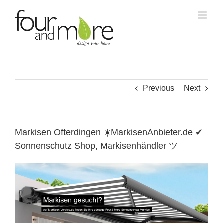
Skip
to
content
Previous
Next
Markisen Ofterdingen ☀️MarkisenAnbieter.de ✔
Sonnenschutz Shop, Markisenhändler ツ