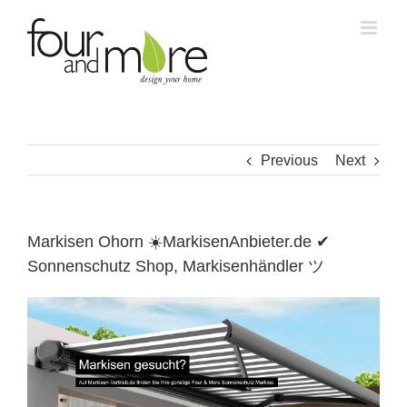
Skip
to
content
Previous
Next
Markisen Ohorn ☀️MarkisenAnbieter.de ✔
Sonnenschutz Shop, Markisenhändler ツ