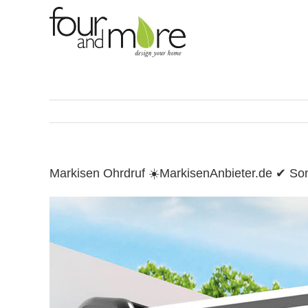
Skip
to
content
Markisen Ohrdruf ☀️MarkisenAnbieter.de ✔ S