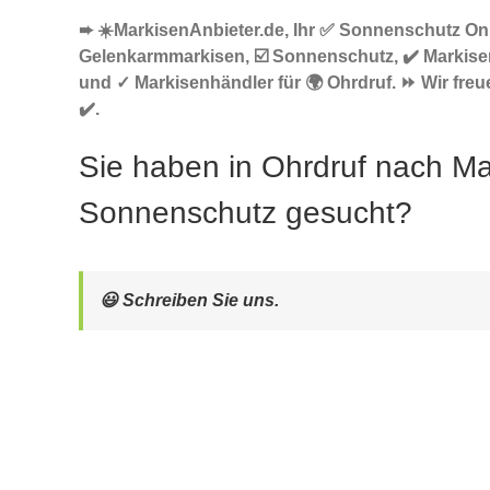
➨ ☀️MarkisenAnbieter.de, Ihr ✅ Sonnenschutz Onl
Gelenkarmmarkisen, ☑️ Sonnenschutz, ✔️ Markise
und ✓ Markisenhändler für 🌍 Ohrdruf. ⏩ Wir fre
✔️.
Sie haben in Ohrdruf nach Ma
Sonnenschutz gesucht?
😃 Schreiben Sie uns.