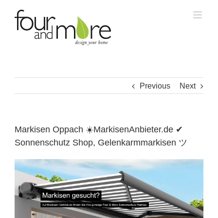
Skip
to
content
Previous
Next
Markisen Oppach ☀️MarkisenAnbieter.de ✔
Sonnenschutz Shop, Gelenkarmmarkisen ツ