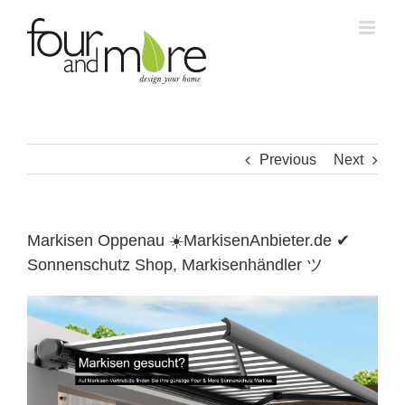
Skip
to
content
Previous
Next
Markisen Oppenau ☀️MarkisenAnbieter.de ✔
Sonnenschutz Shop, Markisenhändler ツ