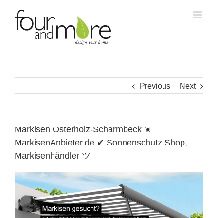
Skip
to
content
Previous
Next
Markisen Osterholz-Scharmbeck ☀️
MarkisenAnbieter.de ✔ Sonnenschutz Shop,
Markisenhändler ツ