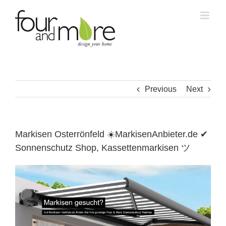
Skip
to
content
Previous
Next
Markisen Osterrönfeld ☀️MarkisenAnbieter.de ✔
Sonnenschutz Shop, Kassettenmarkisen ツ