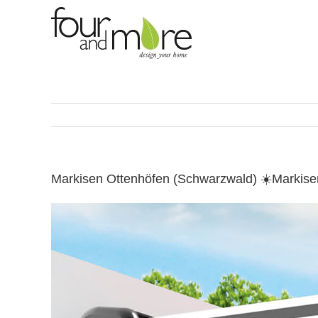
Skip
to
content
Markisen Ottenhöfen (Schwarzwald) ☀️Markis