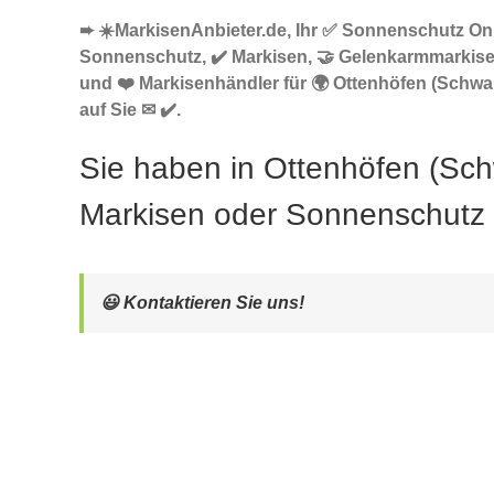
➨ ☀️MarkisenAnbieter.de, Ihr ✅ Sonnenschutz Onl
Sonnenschutz, ✔️ Markisen, 🤝 Gelenkarmmarkis
und ❤️ Markisenhändler für 🌍 Ottenhöfen (Schwa
auf Sie ✉ ✔️.
Sie haben in Ottenhöfen (Sc
Markisen oder Sonnenschutz
😃 Kontaktieren Sie uns!