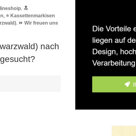
ineshoip. 🔝
en, ⭐ Kassettenmarkisen
rzwald). ⏩ Wir freuen uns
hwarzwald) nach
 gesucht?