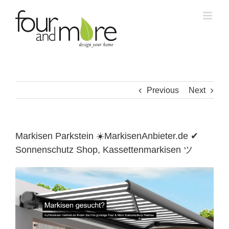
Skip
to
content
Previous
Next
Markisen Parkstein ☀️MarkisenAnbieter.de ✔
Sonnenschutz Shop, Kassettenmarkisen ツ