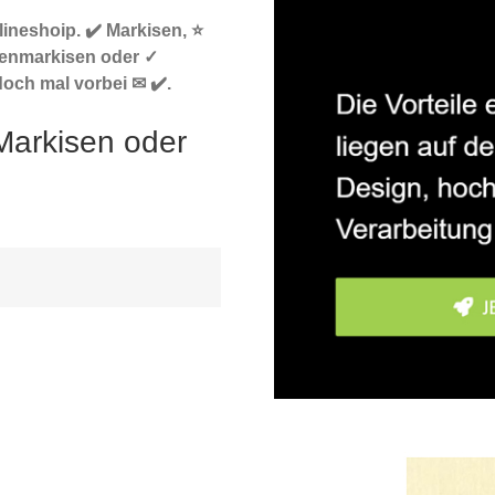
ineshoip. ✔️ Markisen, ⭐
tenmarkisen oder ✓
och mal vorbei ✉ ✔️.
Markisen oder