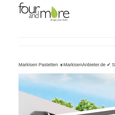
Skip
to
content
Markisen Pastetten ☀️MarkisenAnbieter.de ✔