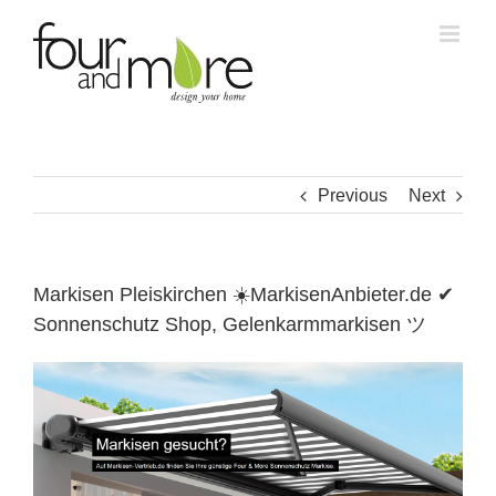
Skip
to
content
Previous
Next
Markisen Pleiskirchen ☀️MarkisenAnbieter.de ✔
Sonnenschutz Shop, Gelenkarmmarkisen ツ