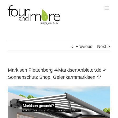
Skip
to
content
Previous
Next
Markisen Plettenberg ☀️MarkisenAnbieter.de ✔
Sonnenschutz Shop, Gelenkarmmarkisen ツ