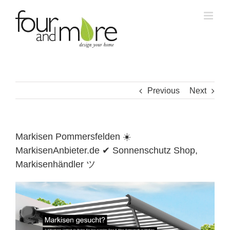
Skip
to
content
Previous
Next
Markisen Pommersfelden ☀️
MarkisenAnbieter.de ✔ Sonnenschutz Shop,
Markisenhändler ツ