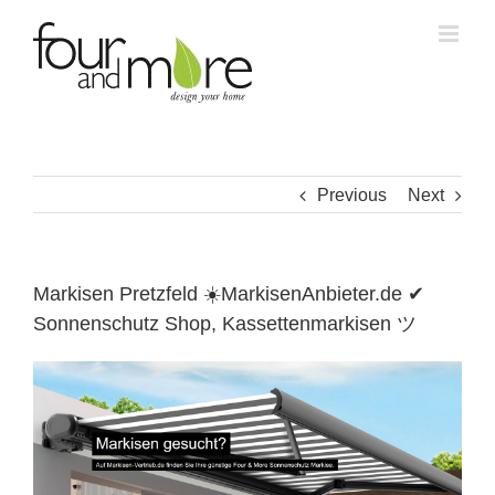
Skip
to
content
Previous
Next
Markisen Pretzfeld ☀️MarkisenAnbieter.de ✔
Sonnenschutz Shop, Kassettenmarkisen ツ