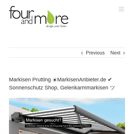
Skip
to
content
Previous
Next
Markisen Prutting ☀️MarkisenAnbieter.de ✔
Sonnenschutz Shop, Gelenkarmmarkisen ツ