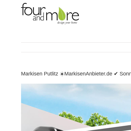
Skip
to
content
Markisen Putlitz ☀️MarkisenAnbieter.de ✔ So