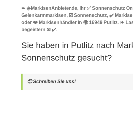
➨ ☀️MarkisenAnbieter.de, Ihr ✅ Sonnenschutz Onl
Gelenkarmmarkisen, ☑️ Sonnenschutz, ✔️ Markise
oder ❤️ Markisenhändler in 🌍 16949 Putlitz. ⏩ La
begeistern ✉ ✔️.
Sie haben in Putlitz nach Mar
Sonnenschutz gesucht?
🙂 Schreiben Sie uns!