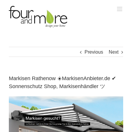
Skip
to
content
Previous
Next
Markisen Rathenow ☀️MarkisenAnbieter.de ✔
Sonnenschutz Shop, Markisenhändler ツ