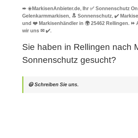
➨ ☀️MarkisenAnbieter.de, Ihr ✅ Sonnenschutz Onl
Gelenkarmmarkisen, 🔝 Sonnenschutz, ✔️ Markise
und ❤️ Markisenhändler in 🌍 25462 Rellingen. ⏩ 
wir uns ✉ ✔️.
Sie haben in Rellingen nach 
Sonnenschutz gesucht?
😃 Schreiben Sie uns.