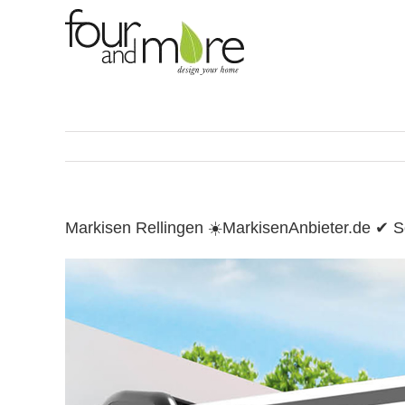
Skip
to
content
Markisen Rellingen ☀️MarkisenAnbieter.de ✔