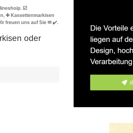
ineshoip. ☑️
en, ✚ Kassettenmarkisen
r freuen uns auf Sie ✉ ✔️.
rkisen oder