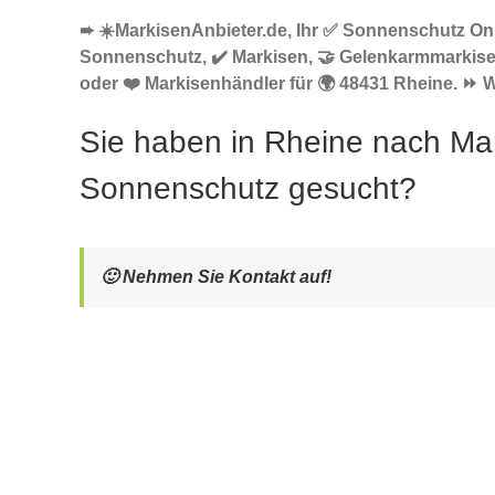
➨ ☀️MarkisenAnbieter.de, Ihr ✅ Sonnenschutz Onl
Sonnenschutz, ✔️ Markisen, 🤝 Gelenkarmmarkis
oder ❤️ Markisenhändler für 🌍 48431 Rheine. ⏩ Wi
Sie haben in Rheine nach Ma
Sonnenschutz gesucht?
🙂 Nehmen Sie Kontakt auf!