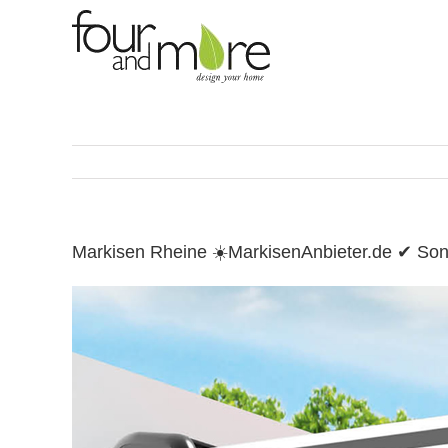
Skip
to
content
Markisen Rheine ☀️MarkisenAnbieter.de ✔ So