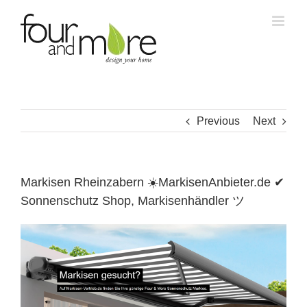
Skip
to
content
Previous
Next
Markisen Rheinzabern ☀️MarkisenAnbieter.de ✔
Sonnenschutz Shop, Markisenhändler ツ