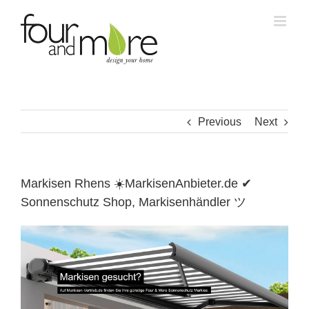
Skip
to
content
Previous
Next
Markisen Rhens ☀️MarkisenAnbieter.de ✔
Sonnenschutz Shop, Markisenhändler ツ