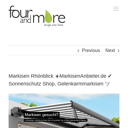
Skip
to
content
Previous
Next
Markisen Rhönblick ☀️MarkisenAnbieter.de ✔
Sonnenschutz Shop, Gelenkarmmarkisen ツ